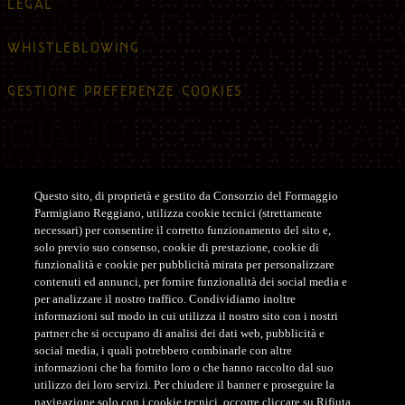
LEGAL
WHISTLEBLOWING
GESTIONE PREFERENZE COOKIES
Questo sito, di proprietà e gestito da Consorzio del Formaggio
Parmigiano Reggiano, utilizza cookie tecnici (strettamente
Assistenza
necessari) per consentire il corretto funzionamento del sito e,
solo previo suo consenso, cookie di prestazione, cookie di
ASSISTENZA CLIENTI SHOP
funzionalità e cookie per pubblicità mirata per personalizzare
contenuti ed annunci, per fornire funzionalità dei social media e
Tel. +39 0522-122122
per analizzare il nostro traffico. Condividiamo inoltre
customerservice@parmigianoreggiano.it
informazioni sul modo in cui utilizza il nostro sito con i nostri
partner che si occupano di analisi dei dati web, pubblicità e
social media, i quali potrebbero combinarle con altre
ASSISTENZA CLIENTI CONCORSO
informazioni che ha fornito loro o che hanno raccolto dal suo
Tel. +39 379 193 8871
utilizzo dei loro servizi. Per chiudere il banner e proseguire la
navigazione solo con i cookie tecnici, occorre cliccare su Rifiuta