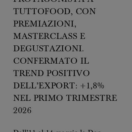
Casello d'Oro Awards
Progetti
ITALIANO
Campagne pubblicitarie
TUTTOFOOD, CON
Bilancio di sostenibilità
Video
PREMIAZIONI,
ENG
FAQ
Progetto Prodotto di Montagna
MASTERCLASS E
Area Download
AREA OPERATORI
Archivio storico
DEGUSTAZIONI.
DEU
Più grande, insieme
CONFERMATO IL
FRA
TREND POSITIVO
DELL’EXPORT: +1,8%
ESP
NEL PRIMO TRIMESTRE
US
2026