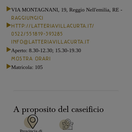
Casello d'Oro Awards
Progetti
ITALIANO
Campagne pubblicitarie
VIA MONTAGNANI, 19, Reggio Nell'emilia, RE -
RAGGIUNGICI
Bilancio di sostenibilità
Video
HTTP://LATTERIAVILLACURTA.IT/
ENG
FAQ
Progetto Prodotto di Montagna
0522/551819-393285
Area Download
INFO@LATTERIAVILLACURTA.IT
AREA OPERATORI
Archivio storico
DEU
Più grande, insieme
Aperto
:
8.30-12.30; 15.30-19.30
MOSTRA ORARI
Matricola: 105
FRA
ESP
A proposito del caseificio
US
Provincia di