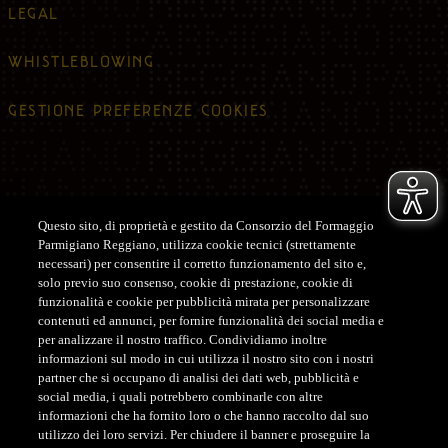
LEGAL
WHISTLEBLOWING
GESTIONE PREFERENZE COOKIES
Questo sito, di proprietà e gestito da Consorzio del Formaggio
Parmigiano Reggiano, utilizza cookie tecnici (strettamente
Assistenza
necessari) per consentire il corretto funzionamento del sito e,
solo previo suo consenso, cookie di prestazione, cookie di
ASSISTENZA CLIENTI SHOP
funzionalità e cookie per pubblicità mirata per personalizzare
contenuti ed annunci, per fornire funzionalità dei social media e
Tel. +39 0522-122122
per analizzare il nostro traffico. Condividiamo inoltre
customerservice@parmigianoreggiano.it
informazioni sul modo in cui utilizza il nostro sito con i nostri
partner che si occupano di analisi dei dati web, pubblicità e
social media, i quali potrebbero combinarle con altre
ASSISTENZA CLIENTI CONCORSO
informazioni che ha fornito loro o che hanno raccolto dal suo
Tel. +39 379 193 8871
utilizzo dei loro servizi. Per chiudere il banner e proseguire la