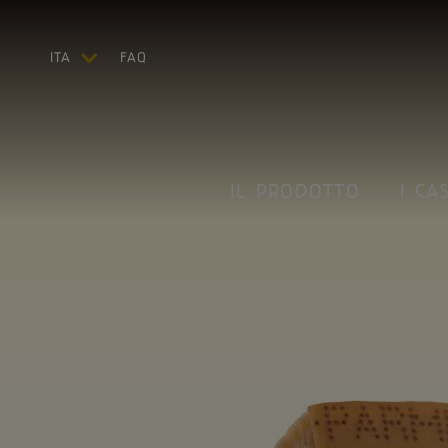
ITA
FAQ
ENG
PREMIAT
DEU
FRA
ESP
IL PRODOTTO
I CAS
US
PARMIGI