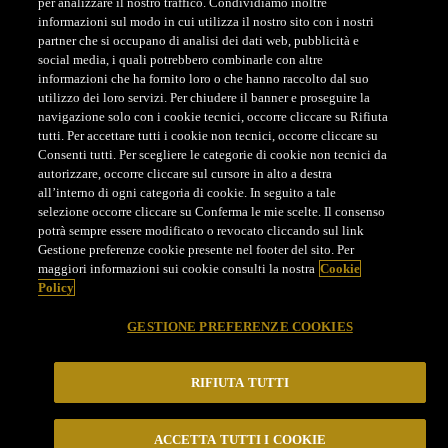
per analizzare il nostro traffico. Condividiamo inoltre
customerservice@parmigianoreggiano.it
informazioni sul modo in cui utilizza il nostro sito con i nostri
partner che si occupano di analisi dei dati web, pubblicità e
social media, i quali potrebbero combinarle con altre
ASSISTENZA CLIENTI CONCORSO
informazioni che ha fornito loro o che hanno raccolto dal suo
Tel. +39 379 193 8871
utilizzo dei loro servizi. Per chiudere il banner e proseguire la
navigazione solo con i cookie tecnici, occorre cliccare su Rifiuta
tutti. Per accettare tutti i cookie non tecnici, occorre cliccare su
Consenti tutti. Per scegliere le categorie di cookie non tecnici da
autorizzare, occorre cliccare sul cursore in alto a destra
all’interno di ogni categoria di cookie. In seguito a tale
selezione occorre cliccare su Conferma le mie scelte. Il consenso
CONSORZIO DEL FORMAGGIO PARMIGIANO REGGIANO
potrà sempre essere modificato o revocato cliccando sul link
- Via Kennedy, 18, 42124 - Reggio Emilia - Italia - Tel.
Gestione preferenze cookie presente nel footer del sito. Per
maggiori informazioni sui cookie consulti la nostra
Cookie
+39 0522 307741 - Fax +39 0522 307748 - E mail:
Policy
staff@parmigianoreggiano.it
- PEC:
consorzio@pec.parmigianoreggiano.it
- P. Iva e C. F.:
GESTIONE PREFERENZE COOKIES
00621790351
RIFIUTA TUTTI
ACCETTA TUTTI I COOKIE