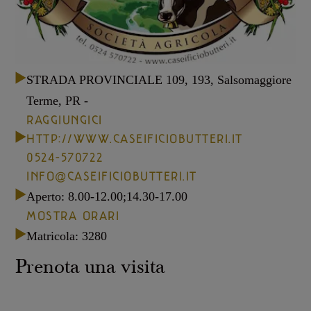
Casello d'Oro Awards
Progetti
ITALIANO
Campagne pubblicitarie
Bilancio di sostenibilità
Video
ENG
FAQ
Progetto Prodotto di Montagna
STRADA PROVINCIALE 109, 193, Salsomaggiore
Area Download
Terme, PR -
AREA OPERATORI
Archivio storico
DEU
Più grande, insieme
RAGGIUNGICI
HTTP://WWW.CASEIFICIOBUTTERI.IT
0524-570722
FRA
INFO@CASEIFICIOBUTTERI.IT
Aperto
:
8.00-12.00;14.30-17.00
ESP
MOSTRA ORARI
Matricola: 3280
US
Prenota una visita