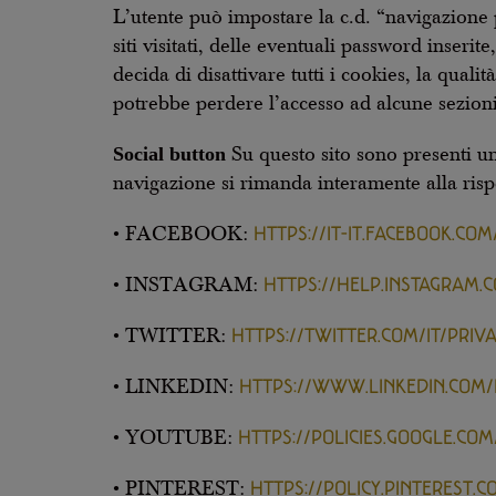
L’utente può impostare la c.d. “navigazione 
siti visitati, delle eventuali password inserit
decida di disattivare tutti i cookies, la quali
potrebbe perdere l’accesso ad alcune sezioni 
Social button
Su questo sito sono presenti uno
navigazione si rimanda interamente alla rispe
HTTPS://IT-IT.FACEBOOK.CO
• FACEBOOK:
HTTPS://HELP.INSTAGRAM.C
• INSTAGRAM:
HTTPS://TWITTER.COM/IT/PRIV
• TWITTER:
HTTPS://WWW.LINKEDIN.COM/L
• LINKEDIN:
HTTPS://POLICIES.GOOGLE.COM
• YOUTUBE:
HTTPS://POLICY.PINTEREST.C
• PINTEREST: