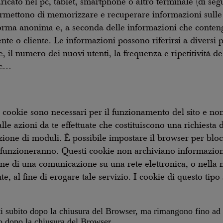
icato nel pc, tablet, smartphone o altro terminale (di segu
rmettono di memorizzare e recuperare informazioni sulle a
forma anonima e, a seconda delle informazioni che conte
nte o cliente. Le informazioni possono riferirsi a diversi 
e, il numero dei nuovi utenti, la frequenza e ripetitività del
ecc…
cookie sono necessari per il funzionamento del sito e non 
lle azioni da te effettuate che costituiscono una richiesta 
azione di moduli. È possibile impostare il browser per bloc
 funzioneranno. Questi cookie non archiviano informazioni
sione di una comunicazione su una rete elettronica, o nella 
te, al fine di erogare tale servizio. I cookie di questo ti
ti subito dopo la chiusura del Browser, ma rimangono fino ad
to dopo la chiusura del Browser.