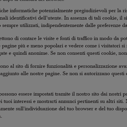
niche informatiche potenzialmente pregiudizievoli per la ri
li identificativi dell’utente. In assenza di tali cookie, il
sempre utilizzati, indipendentemente dalle preferenze dal
tono di contare le visite e fonti di traffico in modo da po
e pagine più e meno popolari e vedere come i visitatori si
ate e quindi anonime. Se non consenti questi cookie, non 
no al sito di fornire funzionalità e personalizzazione av
i aggiunto alle nostre pagine. Se non si autorizzano questi c
ssono essere impostati tramite il nostro sito dai nostri pa
i tuoi interessi e mostrarti annunci pertinenti su altri si
mente sull'individuazione del tuo browser e del tuo dispos
a.