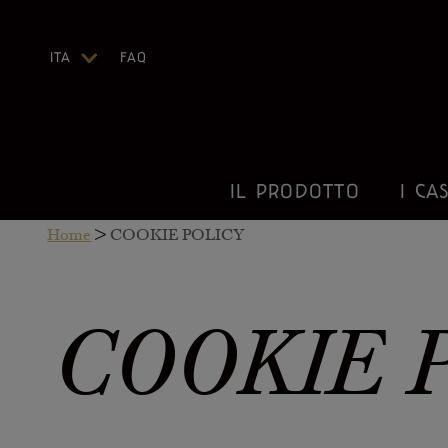
ITA
FAQ
ENG
DEU
FRA
ESP
IL PRODOTTO
I CAS
US
Home
>
COOKIE POLICY
COOKIE 