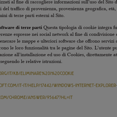
zzati al fine di raccogliere informazioni sull’uso del Sito
 del traffico di provenienza, provenienza geografica, età, 
i di terze parti esterni al Sito.
oftware di terze parti
Questa tipologia di cookie integra fun
renze espresse nei social network al fine di condivisione de
generare le mappe e ulteriori software che offrono servizi 
ffrono le loro funzionalità tra le pagine del Sito. L’utente
elazione all’installazione ed uso di Cookies, direttamente
seguendo le relative istruzioni.
ORG/IT/KB/ELIMINARE%20I%20COOKIE
OFT.COM/IT-IT/HELP/17442/WINDOWS-INTERNET-EXPLORE
.COM/CHROME/ANSWER/95647?HL=IT