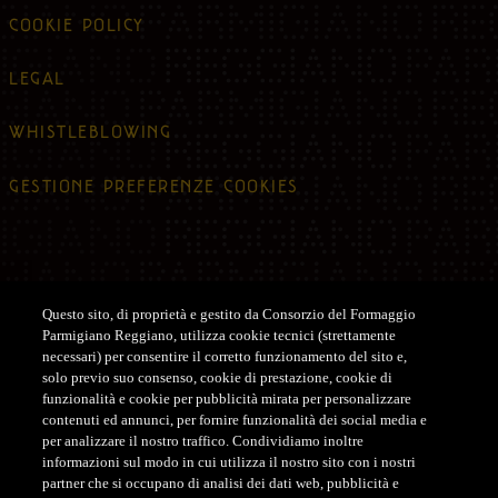
COOKIE POLICY
LEGAL
WHISTLEBLOWING
GESTIONE PREFERENZE COOKIES
Questo sito, di proprietà e gestito da Consorzio del Formaggio
Parmigiano Reggiano, utilizza cookie tecnici (strettamente
Assistenza
necessari) per consentire il corretto funzionamento del sito e,
solo previo suo consenso, cookie di prestazione, cookie di
ASSISTENZA CLIENTI SHOP
funzionalità e cookie per pubblicità mirata per personalizzare
contenuti ed annunci, per fornire funzionalità dei social media e
Tel. +39 0522-122122
per analizzare il nostro traffico. Condividiamo inoltre
customerservice@parmigianoreggiano.it
informazioni sul modo in cui utilizza il nostro sito con i nostri
partner che si occupano di analisi dei dati web, pubblicità e