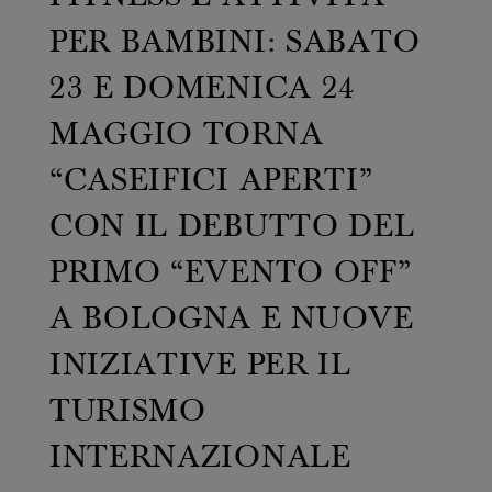
Casello d'Oro Awards
Progetti
ITALIANO
Campagne pubblicitarie
PER BAMBINI: SABATO
Bilancio di sostenibilità
Video
23 E DOMENICA 24
ENG
FAQ
Progetto Prodotto di Montagna
MAGGIO TORNA
Area Download
AREA OPERATORI
Archivio storico
“CASEIFICI APERTI”
DEU
Più grande, insieme
CON IL DEBUTTO DEL
FRA
PRIMO “EVENTO OFF”
A BOLOGNA E NUOVE
ESP
INIZIATIVE PER IL
US
TURISMO
INTERNAZIONALE