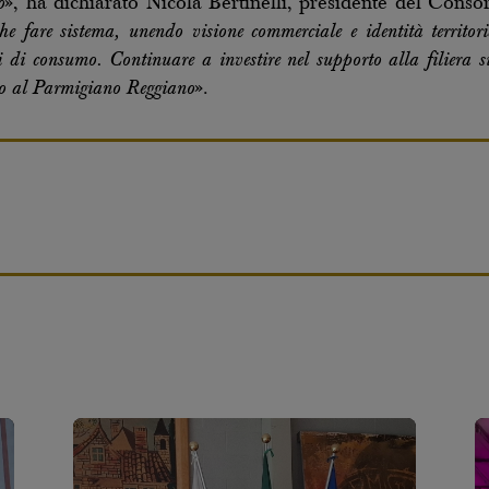
o
», ha dichiarato Nicola Bertinelli, presidente del Cons
he fare sistema, unendo visione commerciale e identità territor
i di consumo. Continuare a investire nel supporto alla filiera s
uro al Parmigiano Reggiano
».