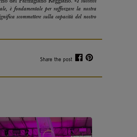
orzio del Parmigiano Reggiano. «
I successi
iale, è fondamentale per rafforzare la nostra
ignifica scommettere sulla capacità del nostro
Share the post