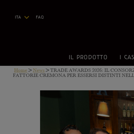
ITA
FAQ
ENG
DEU
FRA
ESP
IL PRODOTTO
I CAS
US
Home
>
News
>
TRADE AWARDS 2026: IL CONSOR
FATTORIE CREMONA PER ESSERSI DISTINTI NEL