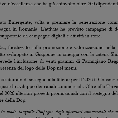
ivo d’eccellenza che ha già coinvolto oltre 700 dipendenti
ato Emergente, volta a premiare la penetrazione comm
mpagna in Romania. L'attività ha previsto campagne di de
pportate da campagne digitali e attività in store.
a., focalizzato sulla promozione e valorizzazione nella ri
tto sviluppato in Giappone in sinergia con la catena Sho
evede l'inclusione di venti grammi di Parmigiano Regg
presenza del logo della Dop nei menù.
 strutturato di sostegno alla filiera: per il 2026 il Consorz
nare lo sviluppo dei canali commerciali. Oltre alla Targa
nel 2026 ulteriori progetti promozionali con il sostegno d
one della Dop.
n modo tangibile l'impegno degli operatori commerciali che sv