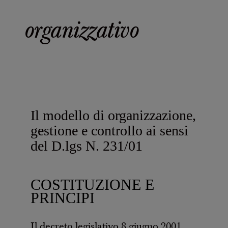
Casello d'Oro Awards
Progetti
ITALIANO
Campagne pubblicitarie
organizzativo
Bilancio di sostenibilità
Video
ENG
FAQ
Progetto Prodotto di Montagna
Area Download
AREA OPERATORI
Archivio storico
DEU
Più grande, insieme
Il modello di organizzazione,
FRA
gestione e controllo ai sensi
del D.lgs N. 231/01
ESP
COSTITUZIONE E
US
PRINCIPI
Il decreto legislativo 8 giugno 2001