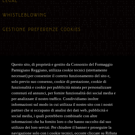
LEGAL
WHISTLEBLOWING
GESTIONE PREFERENZE COOKIES
Questo sito, di proprietà e gestito da Consorzio del Formaggio
Parmigiano Reggiano, utilizza cookie tecnici (strettamente
Assistenza
necessari) per consentire il corretto funzionamento del sito e,
solo previo suo consenso, cookie di prestazione, cookie di
ASSISTENZA CLIENTI SHOP
funzionalità e cookie per pubblicità mirata per personalizzare
contenuti ed annunci, per fornire funzionalità dei social media e
Tel. +39 0522-122122
per analizzare il nostro traffico. Condividiamo inoltre
customerservice@parmigianoreggiano.it
informazioni sul modo in cui utilizza il nostro sito con i nostri
partner che si occupano di analisi dei dati web, pubblicità e
social media, i quali potrebbero combinarle con altre
ASSISTENZA CLIENTI CONCORSO
informazioni che ha fornito loro o che hanno raccolto dal suo
Tel. +39 379 193 8871
utilizzo dei loro servizi. Per chiudere il banner e proseguire la
navigazione solo con i cookie tecnici, occorre cliccare su Rifiuta