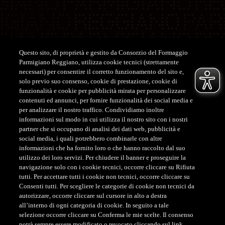
Questo sito, di proprietà e gestito da Consorzio del Formaggio
Parmigiano Reggiano, utilizza cookie tecnici (strettamente
Assistenza
necessari) per consentire il corretto funzionamento del sito e,
solo previo suo consenso, cookie di prestazione, cookie di
ASSISTENZA CLIENTI SHOP
funzionalità e cookie per pubblicità mirata per personalizzare
contenuti ed annunci, per fornire funzionalità dei social media e
Tel. +39 0522-122122
per analizzare il nostro traffico. Condividiamo inoltre
customerservice@parmigianoreggiano.it
informazioni sul modo in cui utilizza il nostro sito con i nostri
partner che si occupano di analisi dei dati web, pubblicità e
social media, i quali potrebbero combinarle con altre
ASSISTENZA CLIENTI CONCORSO
informazioni che ha fornito loro o che hanno raccolto dal suo
Tel. +39 379 193 8871
utilizzo dei loro servizi. Per chiudere il banner e proseguire la
navigazione solo con i cookie tecnici, occorre cliccare su Rifiuta
tutti. Per accettare tutti i cookie non tecnici, occorre cliccare su
Consenti tutti. Per scegliere le categorie di cookie non tecnici da
autorizzare, occorre cliccare sul cursore in alto a destra
all’interno di ogni categoria di cookie. In seguito a tale
selezione occorre cliccare su Conferma le mie scelte. Il consenso
CONSORZIO DEL FORMAGGIO PARMIGIANO REGGIANO
potrà sempre essere modificato o revocato cliccando sul link