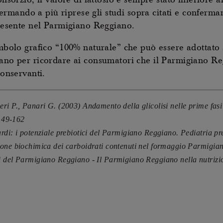
nsorzio, il valore di lattosio è sempre stato inferiore al 
mando a più riprese gli studi sopra citati e conferma
 presente nel Parmigiano Reggiano.
imbolo grafico “100% naturale” che può essere adottato 
iano per ricordare ai consumatori che il Parmigiano Re
conservanti.
ri P., Panari G. (2003) Andamento della glicolisi nelle prime fa
:149-162
rdi: i potenziale prebiotici del Parmigiano Reggiano. Pediatria pr
one biochimica dei carboidrati contenuti nel formaggio Parmigian
 del Parmigiano Reggiano - Il Parmigiano Reggiano nella nutrizion