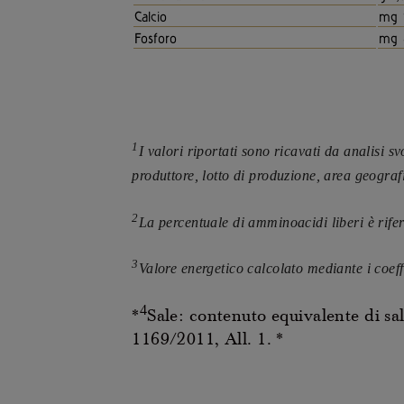
Calcio
mg 
Fosforo
mg 
1
I valori riportati sono ricavati da analisi
produttore, lotto di produzione, area geograf
2
La percentuale di amminoacidi liberi è rif
3
Valore energetico calcolato mediante i coeff
4
*
Sale: contenuto equivalente di sa
1169/2011, All. 1. *