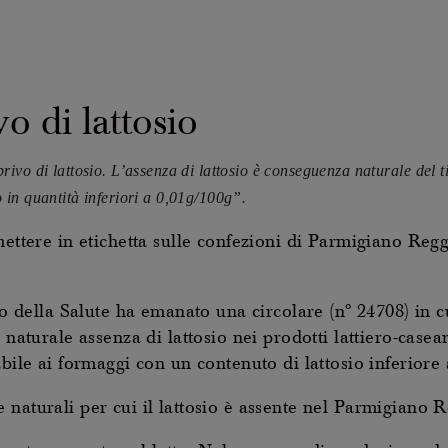
o di lattosio
vo di lattosio. L’assenza di lattosio è conseguenza naturale del t
in quantità inferiori a 0,01g/100g”.
mettere in etichetta sulle confezioni di Parmigiano Reggi
ero della Salute ha emanato una circolare (n° 24708) in c
 naturale assenza di lattosio nei prodotti lattiero-casea
abile ai formaggi con un contenuto di lattosio inferiore
naturali per cui il lattosio è assente nel Parmigiano R