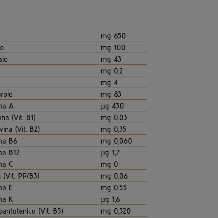
mg 650
io
mg 100
sio
mg 43
mg 0,2
mg 4
erolo
mg 83
na A
µg 430
na (Vit. B1)
mg 0,03
vina (Vit. B2)
mg 0,35
na B6
mg 0,060
na B12
µg 1,7
na C
mg 0
 (Vit. PP/B3)
mg 0,06
na E
mg 0,55
na K
µg 1,6
pantotenico (Vit. B5)
mg 0,320