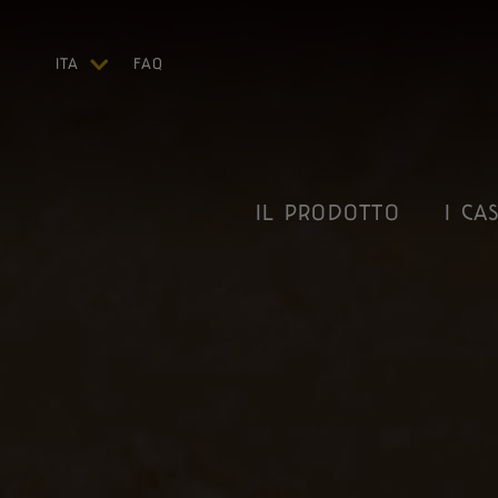
ITA
FAQ
ENG
DEU
FRA
ESP
IL PRODOTTO
I CAS
US