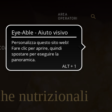
AREA
OPERATORI
SHOP
COMUNICAZIONE
che nutrizionali