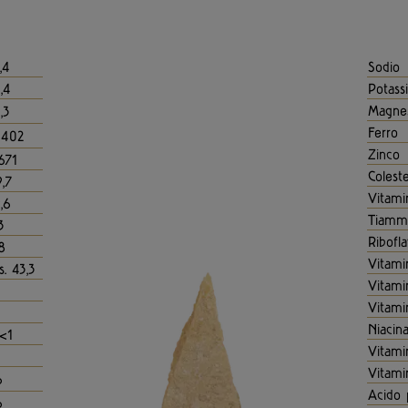
,4
Sodio
,4
Potass
Magne
,3
Ferro
 402
Zinco
671
Colest
,7
Vitami
,6
Tiammi
3
Ribofla
8
Vitami
s. 43,3
Vitami
Vitami
Niacina
<1
Vitami
Vitami
6
Acido 
6