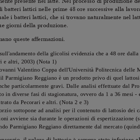
mente presente nel latte. Nel processo di produzione de
 batteri lattici nelle prime 48 ore successive alla lavor
ale i batteri lattici, che si trovano naturalmente nel l
due giorni della produzione.
mano queste affermazioni.
sull'andamento della glicolisi evidenzia che a 48 ore dalla
i e altri, 2003) (Nota 1)
Giovanni Valentino Coppa dell'Università Politecnica delle 
 il Parmigiano Reggiano è un prodotto privo di quel lattos
nche particolarmente gravi. Dalle analisi effettuate dal Pr
 in diverse fasi di stagionatura, ovvero da 1 a 36 mesi - 
ntrato da Pecorari e altri. (Nota 2 e 3)
orzio sottopone ad analisi per il contenuto di lattosio dei
oni avviene sia durante le operazioni di espertizzazione (
tando Parmigiano Reggiano direttamente dal mercato (quindi