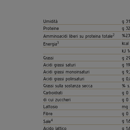
Umidità
g 31
Proteine
g 32
2
%23
Amminoacidi liberi su proteina totale
3
kcal
Energia
kJ 1
Grassi
g 29
Acidi grassi saturi
g 19
Acidi grassi monoinsaturi
g 9,
Acidi grassi polinsaturi
g 0,
Grassi sulla sostanza secca
% s.
Carboidrati
g 0
di cui zuccheri
g 0
Lattosio
mg 
Fibre
g 0
4
g 1,
Sale
Acido lattico
g 1,