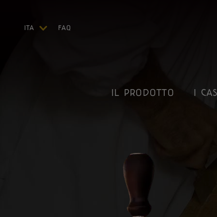
ITA
FAQ
ENG
DEU
FRA
ESP
IL PRODOTTO
I CAS
US