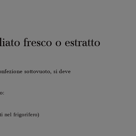
ato fresco o estratto
nfezione sottovuoto, si deve
o:
i nel frigorifero)