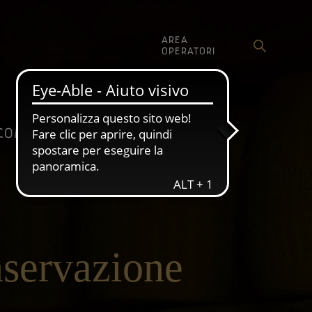
AREA
OPERATORI
SHOP
COMUNICAZIONE
nservazione