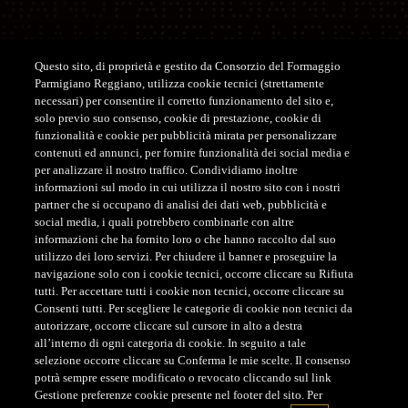
Questo sito, di proprietà e gestito da Consorzio del Formaggio
Parmigiano Reggiano, utilizza cookie tecnici (strettamente
Assistenza
necessari) per consentire il corretto funzionamento del sito e,
solo previo suo consenso, cookie di prestazione, cookie di
ASSISTENZA CLIENTI SHOP
funzionalità e cookie per pubblicità mirata per personalizzare
contenuti ed annunci, per fornire funzionalità dei social media e
Tel. +39 0522-122122
per analizzare il nostro traffico. Condividiamo inoltre
customerservice@parmigianoreggiano.it
informazioni sul modo in cui utilizza il nostro sito con i nostri
partner che si occupano di analisi dei dati web, pubblicità e
social media, i quali potrebbero combinarle con altre
ASSISTENZA CLIENTI CONCORSO
informazioni che ha fornito loro o che hanno raccolto dal suo
Tel. +39 379 193 8871
utilizzo dei loro servizi. Per chiudere il banner e proseguire la
navigazione solo con i cookie tecnici, occorre cliccare su Rifiuta
tutti. Per accettare tutti i cookie non tecnici, occorre cliccare su
Consenti tutti. Per scegliere le categorie di cookie non tecnici da
autorizzare, occorre cliccare sul cursore in alto a destra
all’interno di ogni categoria di cookie. In seguito a tale
selezione occorre cliccare su Conferma le mie scelte. Il consenso
CONSORZIO DEL FORMAGGIO PARMIGIANO REGGIANO
potrà sempre essere modificato o revocato cliccando sul link
- Via Kennedy, 18, 42124 - Reggio Emilia - Italia - Tel.
Gestione preferenze cookie presente nel footer del sito. Per