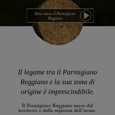
Casello d'Oro Awards
Progetti
ITALIANO
Campagne pubblicitarie
Dove nasce il Parmigiano
Bilancio di sostenibilità
Video
Reggiano
ENG
FAQ
Progetto Prodotto di Montagna
Area Download
AREA OPERATORI
Archivio storico
DEU
Più grande, insieme
FRA
Il legame tra il Parmigiano
ESP
Reggiano e la sua
zona di
origine
è imprescindibile.
US
Il Parmigiano Reggiano nasce dal
territorio e dalla sapienza dell’uomo.