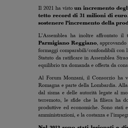
Il 2021 ha visto
un incremento degli
tetto record di 31 milioni di euro
sostenere l’incremento della prod
L’Assemblea ha inoltre affrontato i
Parmigiano Reggiano
, approvando a
formaggi comparabili/confondibili con l
Statuto da ratificare in Assemblea Strao
equilibrio tra domanda e offerta da conso
Al Forum Monzani, il Consorzio ha vol
Romagna e parte della Lombardia. Alla pre
dal sisma e delle autorità legate al mo
terremoto, le sfide che la filiera ha do
produttive ed economiche. Sono stati evid
amministrazioni, e la costanza e l’impegn
Nel 2012 sono stati lesionati e d