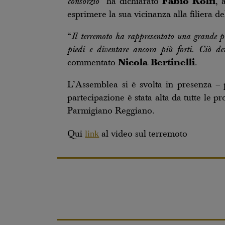
consorzio
” ha dichiarato
Fabio Rolfi
, 
esprimere la sua vicinanza alla filiera 
“
Il terremoto ha rappresentato una grande pr
piedi e diventare ancora più forti. Ciò dev
commentato
Nicola Bertinelli
.
L’Assemblea si è svolta in presenza – 
partecipazione è stata alta da tutte le p
Parmigiano Reggiano.
link
Qui
al video sul terremoto