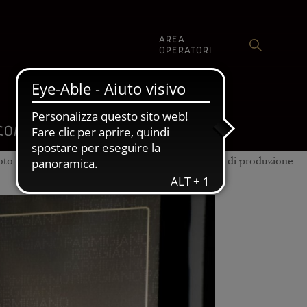
AREA
OPERATORI
SHOP
COMUNICAZIONE
to che dieci anni fa ha colpito duramente l’area di produzione