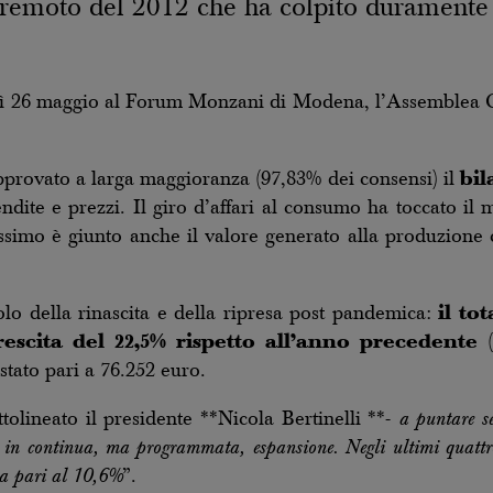
erremoto del 2012 che ha colpito duramente i
dì 26 maggio al Forum Monzani di Modena, l’Assemblea G
provato a larga maggioranza (97,83% dei consensi) il
bil
ndite e prezzi. Il giro d’affari al consumo ha toccato il 
assimo è giunto anche il valore generato alla produzione c
lo della rinascita e della ripresa post pandemica:
il to
rescita del 22,5% rispetto all’anno precedente
(
 stato pari a 76.252 euro.
tolineato il presidente **Nicola Bertinelli **-
a puntare se
 in continua, ma programmata, espansione. Negli ultimi quatt
ta pari al 10,6%
”.