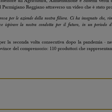
assessore all’Agricoltura, Alimentazione e Sistemi verd
del Parmigiano Reggiano attraverso un video che è stato pr
ova per le aziende della nostra filiera. Ci ha insegnato che, rim
e ispirare la nostra condotta per il futuro, in un periodo di 
per la seconda volta consecutiva dopo la pandemia - nel
rovince del comprensorio: 110 produttori che rappresentano