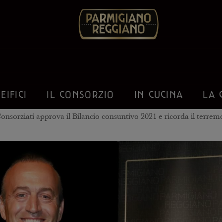
EIFICI
IL CONSORZIO
IN CUCINA
LA 
sorziati approva il Bilancio consuntivo 2021 e ricorda il terremo