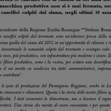
a macchina produttiva non si è mai fermata, nes
 caseifici colpiti dal sisma, negli ultimi 10 a
presidente della Regione Emilia-Romagna **Stefano Bonacc
caseifici colpiti dal terremoto sono un'ulteriore prova della s
ome quella del sisma del 2012 in un'opportunità di rilancio e ris
to incontrando le comunità colpite dal terremoto e ovunque vedo 
iù ricco, più produttivo, con infrastrutture più moderne e sicure. D'
e filiere produttive, come è la vostra, per evitare una desertifi
to il cui merito va condiviso tra tutti: amministratori, imprendi
o contributo
".
 le zone di produzione del Parmigiano Reggiano, anche in Lom
rinnovarsi e rilanciarsi. Questa è la storia delle nostre filiere 
icoltà. I dati economici lo dimostrano, ma a lasciare il segn
territori. Una storia che merita di essere raccontata e per questo