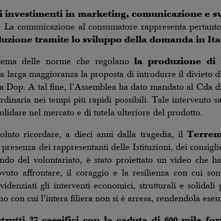
 investimenti in marketing, comunicazione e sv
. La comunicazione al consumatore rappresenta pertant
uzione tramite lo sviluppo della domanda in Itali
l tema delle norme che regolano
la produzione di 
 larga maggioranza la proposta di introdurre il divieto di p
a Dop. A tal fine, l’Assemblea ha dato mandato al Cda di
rdinaria nei tempi più rapidi possibili. Tale intervento sa
lidare nel mercato e di tutela ulteriore del prodotto.
uto ricordare, a dieci anni dalla tragedia, il
Terrem
senza dei rappresentanti delle Istituzioni, dei consiglieri
ndo del volontariato, è stato proiettato un video che h
vuto affrontare, il coraggio e la resilienza con cui sono 
enziati gli interventi economici, strutturali e solidali p
o con cui l’intera filiera non si è arresa, rendendola esem
istrutti 37 caseifici con la caduta di 600 mila