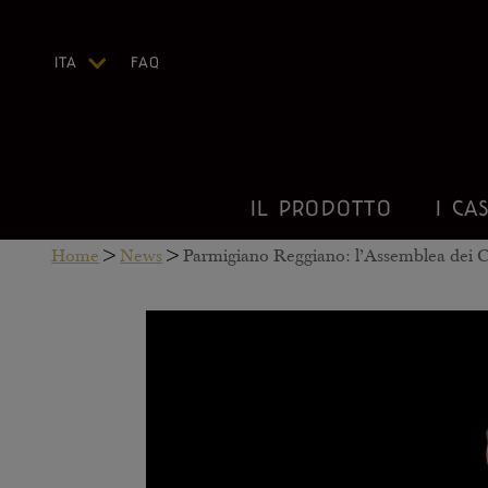
ITA
FAQ
ENG
DEU
FRA
ESP
IL PRODOTTO
I CAS
US
Home
>
News
>
Parmigiano Reggiano: l’Assemblea dei Con