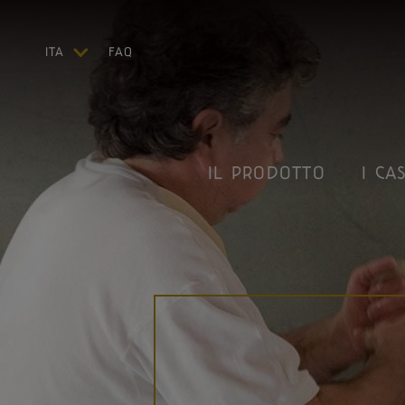
ITA
FAQ
ENG
DEU
FRA
ESP
IL PRODOTTO
I CAS
US