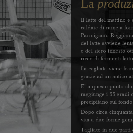
La
produz
Il latte del mattino e
caldaie di rame a fo
Parmigiano Reggiano o
del latte avviene len
e del siero innesto o
ricco di fermenti latti
La cagliata viene fra
grazie ad un antico at
E’ a questo punto che
raggiunge i 55 gradi c
precipitano sul fond
Dopo circa cinquanta 
vita a due forme geme
Tagliato in due parti 