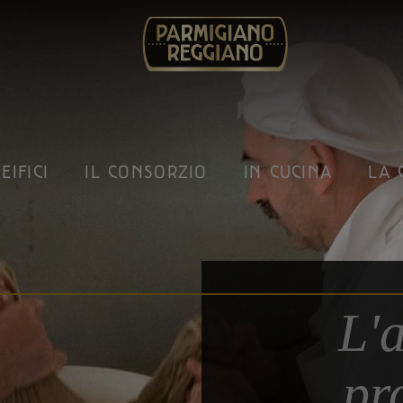
EIFICI
IL CONSORZIO
IN CUCINA
LA 
L'a
pr