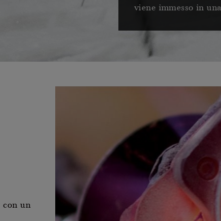
viene immesso in una 
a con un