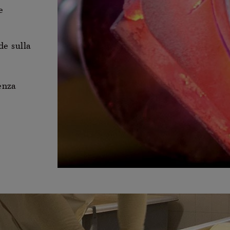
e
de sulla
renza