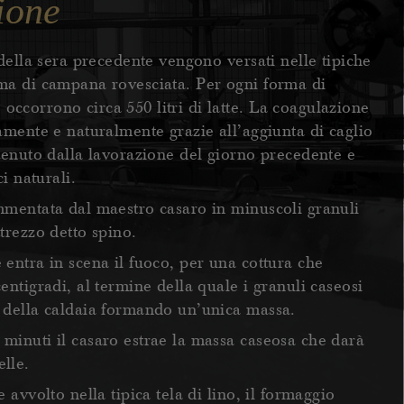
ione
 della sera precedente vengono versati nelle tipiche
rma di campana rovesciata. Per ogni forma di
ccorrono circa 550 litri di latte. La coagulazione
tamente e naturalmente grazie all’aggiunta di caglio
ttenuto dalla lavorazione del giorno precedente e
ci naturali.
mmentata dal maestro casaro in minuscoli granuli
trezzo detto spino.
 entra in scena il fuoco, per una cottura che
entigradi, al termine della quale i granuli caseosi
o della caldaia formando un’unica massa.
minuti il casaro estrae la massa caseosa che darà
lle.
e avvolto nella tipica tela di lino, il formaggio