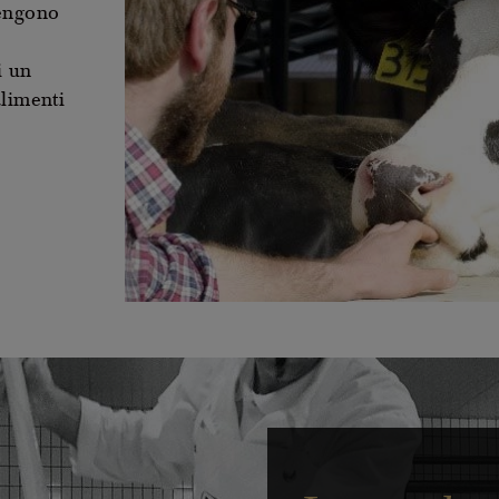
vengono
i un
alimenti