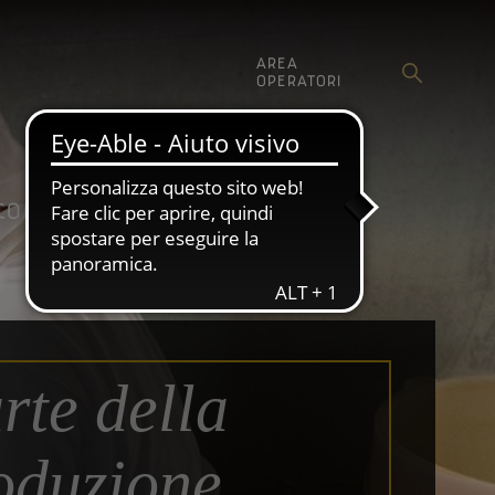
AREA
OPERATORI
SHOP
COMUNICAZIONE
rte della
oduzione