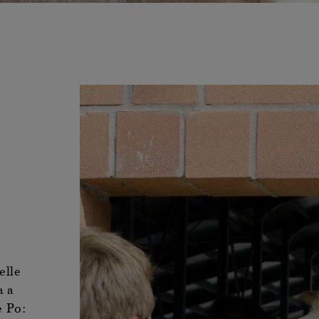
elle
a a
e Po: